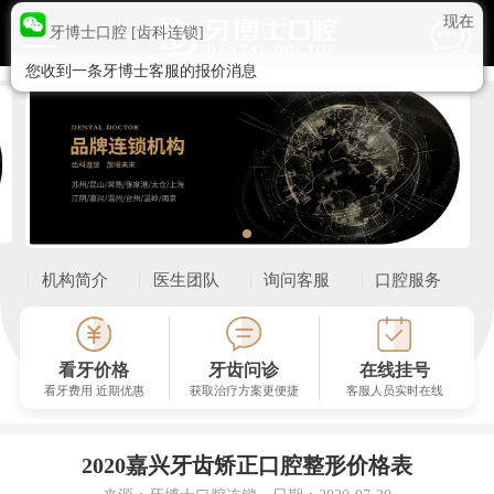
现在
牙博士口腔 [齿科连锁]
您收到一条牙博士客服的报价消息
牙博士口腔连锁机构
苏州园区湖西机构
苏州园区湖东机构
苏州新区机构
苏州姑苏机构
苏州观前机构
苏州吴中机构
苏州相城机构
吴江松陵机构
吴江盛泽机构
昆山城区机构
昆山城北机构
昆山金鹰机构
机构简介
医生团队
询问客服
口腔服务
昆山城西机构
常熟机构
常熟琴川机构
张家港机构
太仓机构
江阴机构
嘉兴南湖机构
嘉兴秀洲总院
温州银泰机构
看牙价格
牙齿问诊
在线挂号
看牙费用 近期优惠
获取治疗方案更便捷
客服人员实时在线
温州新城机构
温岭机构
温岭机构
南京机构
温州机构
上海浦东机构
2020嘉兴牙齿矫正口腔整形价格表
上海杨浦机构