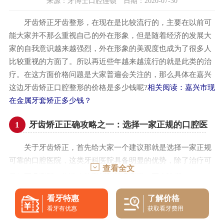
来源：牙博士口腔连锁 日期：2020-07-30
牙齿矫正牙齿整形，在现在是比较流行的，主要在以前可
能大家并不那么重视自己的外在形象，但是随着经济的发展大
家的自我意识越来越强烈，外在形象的美观度也成为了很多人
比较重视的方面了。所以再近些年越来越流行的就是此类的治
疗。在这方面价格问题是大家普遍会关注的，那么具体在嘉兴
这边牙齿矫正口腔整形的价格是多少钱呢?
相关阅读：
嘉兴市现
在金属牙套矫正多少钱？
1
牙齿矫正正确攻略之一：选择一家正规的口腔医
院
关于牙齿矫正，首先给大家一个建议那就是选择一家正规
可靠的口腔医院，这类牙科医院具备明显的优势，除了治疗可
查看全文
靠是一方面外，实际上在收费价格方面更是一大优势。
在收费价格方面，这类医院医保都是严格按照相关的标准
看牙特惠
了解价格
进行收费，每一笔检查治疗的费用都是公开透明的，维护大家
看牙有优惠
获取看牙费用
可以清楚明白的进行消费。