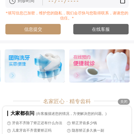
到诊时间
嘉兴南湖牙博士、嘉兴秀洲牙博士，牙博士口腔在嘉兴开
*填写信息已加密，维护您的隐私，我们会尽快与您取得联系，谢谢您的
设的直属分区机构，医院在收费方面严格实行的是透明收费
信任。*
制，每一笔检查治疗的费用都是公开透明的，维护大家可以清
信息提交
在线客服
楚明白的消费。
【牙博士医生温馨提示】以上是关于2020嘉兴牙齿矫正口腔
整形价格表的详细介绍，更多疑问您可以在线了解，想要看牙
治牙可以通过在线客服预约挂号。生活中各种各样的牙齿问题
都需要及时的治疗，这样才能避免小问题酿成大祸患。
名家匠心 · 精专齿科
关闭
牙博士口腔 您身边的口腔健康管家
大家都在问
(向客服描述您的情况，方便解决您的问题。)
Copyright © 2012-2026 牙博士口腔连锁机构
牙齿不齐除了矫正还有什么办法
矫正牙齿多少钱
官方电话：4000000932
商务合作：dqdq27（微信）
儿童牙齿不齐需要矫正吗
隐形矫正多久换一副