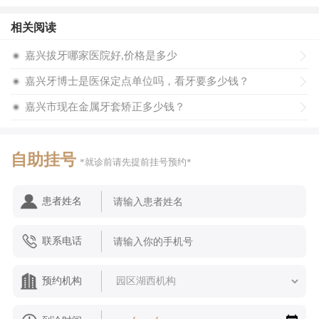
所以在这里医院，大家在收费方面不用担心，都是按照标
相关阅读
准来收费，不会存在其它乱收费隐形收费的情况。
嘉兴拔牙哪家医院好,价格是多少
2
牙齿矫正口腔整形的具体价格问题
嘉兴牙博士是医保定点单位吗，看牙要多少钱？
在确定价格方面，其实要看的因素相对比较多，主要的一
嘉兴市现在金属牙套矫正多少钱？
个方面就是牙齿矫正的具体技术，很多人说自己和别人矫正的
价格差异比较大，可能就是因为矫正的技术不同。
自助挂号
*就诊前请先提前挂号预约*
牙齿矫正的技术目前常规有：早期干预矫正、传统矫正、
半隐形矫正以及隐形矫正等等，其中隐形矫正的价格因为体验
度以及美观度的改善，价格可能比一般的矫正治疗要贵一些。
患者姓名
另外牙齿畸形的情况目前也有多种：龅牙、地包天、牙齿
联系电话
拥挤、牙齿不齐等等，不同的牙齿畸形类型，也是会影响具体
的操作以及矫正的，所以也直接影响价格。
预约机构
因此牙齿矫正的价格还是需要结合这多方面具体确定，正
规的牙科医院更加让人放心。