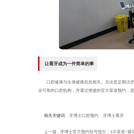
让看牙成为一件简单的事
口腔健康与全身健康息息相关。无论是定期洁牙
业可靠的口腔机构，并通过便捷的官方渠道预约，
相关关键词:
牙博士口腔预约
牙博士看牙
上一篇 : 牙博士官方预约挂号指引：4大渠道+