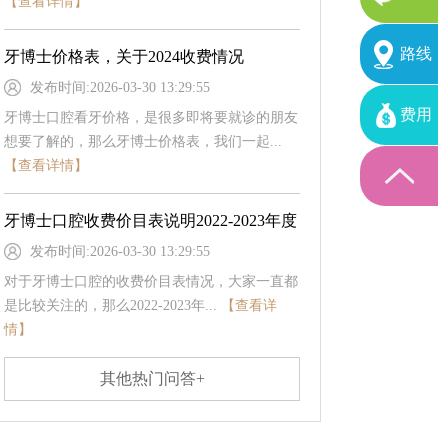
【查看详情】
路线
牙博士价格表，关于2024收费情况
发布时间:2026-03-30 13:29:55
费用
牙博士口腔看牙价格，是很多即将要就诊的朋友
想要了解的，那么牙博士价格表，我们一起...
【查看详情】
牙博士口腔收费价目表说明2022-2023年度
发布时间:2026-03-30 13:29:55
对于牙博士口腔的收费价目表情况，大家一直都
是比较关注的，那么2022-2023年...
【查看详
情】
其他热门问答+