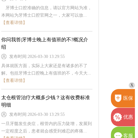
牙博士口腔准确的信息，请以官方网站为准，
本网站为牙博士口腔官网之一，大家可以放...
【查看详情】
你问我答|牙博士晚上有值班的不?概况介
绍
发布时间:2026-03-30 13:29:55
具体就医方面，实际上大家还是有诸多的不了
解。包括牙博士口腔晚上有值班的不，今天大...
【查看详情】
X
太仓根管治疗大概多少钱？这有收费标准
医保
明细
发布时间:2026-03-30 13:29:55
优惠
一旦牙髓发生炎症，根管内的压力陡增，发展到
一定程度之后，患者就会感受到难忍的疼痛...
>客服