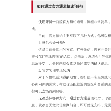
如何通过官方通道快速预约?
使用牙博士口腔官方预约通道，流程非常简单，
成。
目前，官方预约主要有以下几种方式，你可以根
1. 微信公众号预约
这是目前最常用的方式。打开微信，搜索并关注“
挂号”或“在线咨询”的入口。点击后，系统会引导
息后提交，几分钟内就会收到预约成功的确认信息
3. 官方客服电话预约
对于习惯电话沟通的朋友，拨打统一客服热线4000
心询问你的需求，帮助你匹配就近的院区和合适的
都可以当场得到解答。
无论选择哪种方式，通过官方通道预约后，你都
息，就诊当天凭此信息到前台，即可优先安排，无