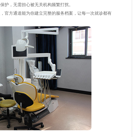
保护，无需担心被无关机构频繁打扰。
，官方通道能为你建立完整的服务档案，让每一次就诊都有