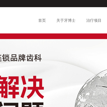
首页
关于牙博士
治疗项目