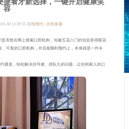
便捷看牙新选择，一键开启健康笑
容
-30 13:29:55
在线预约
|
在线客服
?是否曾在网上搜索口腔机构，却被五花八门的信息弄得眼花
业、可靠的口腔机构，并且能顺利预约上，本身就是一件令
约通道，轻松解决挂号难、排队久的问题，让你和家人的口