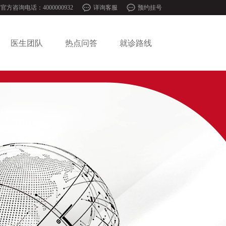
官方咨询电话：4000000932
详询客服
预约挂号
医生团队
热点问答
就诊路线