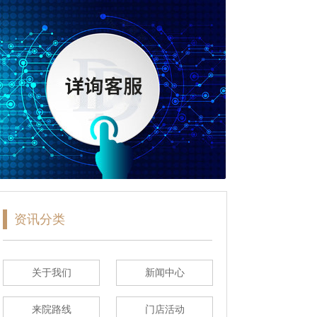
资讯分类
关于我们
新闻中心
来院路线
门店活动