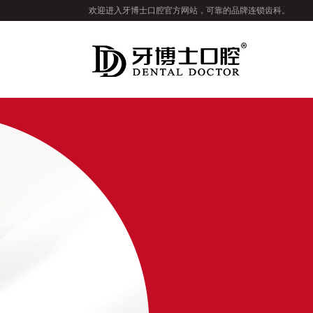
欢迎进入牙博士口腔官方网站，可靠的品牌连锁齿科。