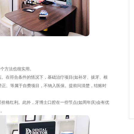
个方法也很实用。
。在符合条件的情况下，基础治疗项目(如补牙、拔牙、根
矫正、等属于自费项目，不纳入医保。提前问清楚，结账时
价格红利。此外，牙博士口腔在一些节点(如周年庆)会有优
间。