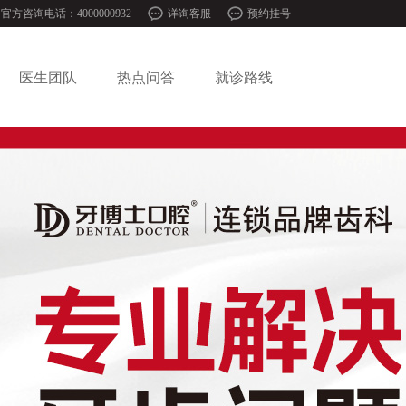
官方咨询电话：4000000932
详询客服
预约挂号
医生团队
热点问答
就诊路线