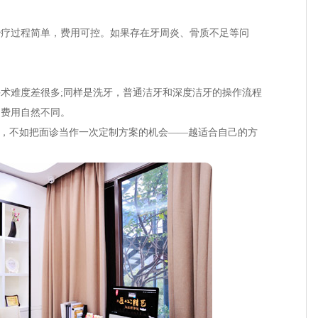
疗过程简单，费用可控。如果存在牙周炎、骨质不足等问
难度差很多;同样是洗牙，普通洁牙和深度洁牙的操作流程
，费用自然不同。
，不如把面诊当作一次定制方案的机会——越适合自己的方