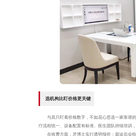
选机构比盯价格更关键
与其只盯着价格数字，不如花心思选一家靠谱的
疗流程统一、设备配置有标准、医生团队持续培训
在收费方面，牙博士实行透明报价：面诊后会给