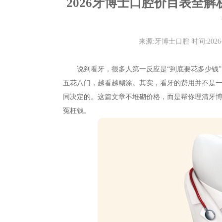
2026牙博士口腔价目表全
来源:牙博士口腔 时间:2026-05
说到看牙，很多人第一反应是“到底要花多少钱”
五花八门，越看越糊涂。其实，看牙的费用并不是
同决定的。这篇文章不堆砌价格，而是帮你理清牙
冤枉钱。