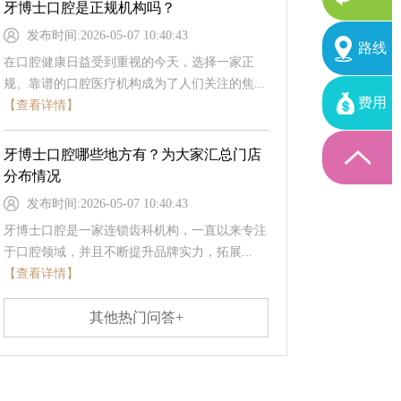
牙博士口腔是正规机构吗？
发布时间:2026-05-07 10:40:43
路线
在口腔健康日益受到重视的今天，选择一家正
规、靠谱的口腔医疗机构成为了人们关注的焦...
费用
【查看详情】
牙博士口腔哪些地方有？为大家汇总门店
分布情况
发布时间:2026-05-07 10:40:43
牙博士口腔是一家连锁齿科机构，一直以来专注
于口腔领域，并且不断提升品牌实力，拓展...
【查看详情】
其他热门问答+