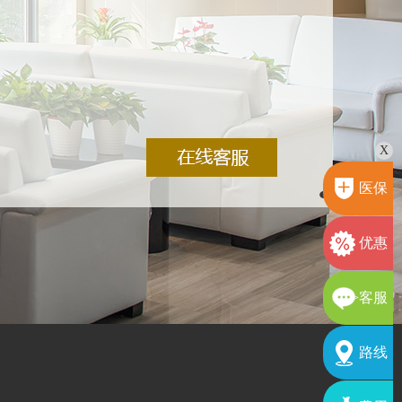
X
医保
优惠
>客服
路线