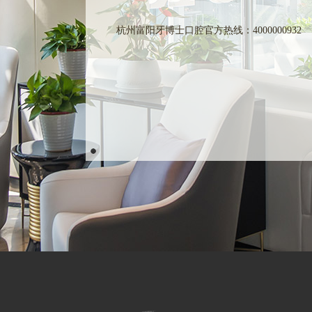
杭州富阳牙博士口腔官方热线：4000000932