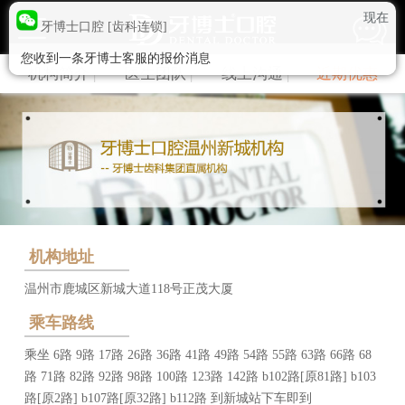
现在
牙博士口腔 [齿科连锁]
您收到一条牙博士客服的报价消息
牙博士口腔连锁机构
机构简介
|
医生团队
|
线上沟通
|
近期优惠
苏州园区湖西机构
苏州园区湖东机构
苏州新区机构
苏州姑苏机构
苏州观前机构
苏州吴中机构
苏州相城机构
吴江松陵机构
吴江盛泽机构
昆山城区机构
昆山城北机构
昆山金鹰机构
昆山城西机构
常熟机构
常熟琴川机构
机构地址
张家港机构
太仓机构
江阴机构
温州市鹿城区新城大道118号正茂大厦
嘉兴南湖机构
嘉兴秀洲总院
温州银泰机构
乘车路线
温州新城机构
温岭机构
温岭机构
乘坐 6路 9路 17路 26路 36路 41路 49路 54路 55路 63路 66路 68
南京机构
温州机构
上海浦东机构
路 71路 82路 92路 98路 100路 123路 142路 b102路[原81路] b103
上海杨浦机构
路[原2路] b107路[原32路] b112路 到新城站下车即到