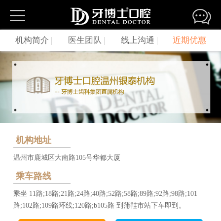
牙博士口腔连锁机构
机构简介
|
医生团队
|
线上沟通
|
近期优惠
苏州园区湖西机构
苏州园区湖东机构
苏州新区机构
苏州姑苏机构
苏州观前机构
苏州吴中机构
苏州相城机构
吴江松陵机构
吴江盛泽机构
昆山城区机构
昆山城北机构
昆山金鹰机构
昆山城西机构
常熟机构
常熟琴川机构
机构地址
张家港机构
太仓机构
江阴机构
温州市鹿城区大南路105号华都大厦
嘉兴南湖机构
嘉兴秀洲总院
温州银泰机构
乘车路线
温州新城机构
温岭机构
温岭机构
乘坐 11路;18路;21路;24路;40路;52路;58路;89路;92路;98路;101
南京机构
温州机构
上海浦东机构
路;102路;109路环线;120路;b105路 到蒲鞋市站下车即到。
上海杨浦机构