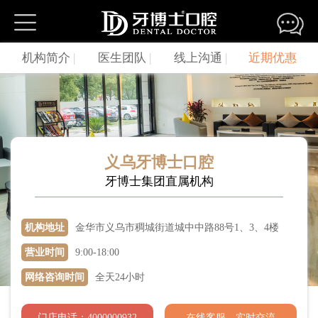
牙博士口腔连锁机构
机构简介
|
医生团队
|
线上沟通
|
近期优惠
苏州园区湖西机构
苏州园区湖东机构
苏州新区机构
苏州姑苏机构
苏州观前机构
苏州吴中机构
苏州相城机构
吴江松陵机构
吴江盛泽机构
昆山城区机构
昆山城北机构
昆山金鹰机构
义乌牙博士口腔
牙博士集团直属机构
昆山城西机构
常熟机构
常熟琴川机构
张家港机构
太仓机构
江阴机构
机构地址
金华市义乌市稠城街道城中中路88号1、3、4楼
嘉兴南湖机构
嘉兴秀洲总院
温州银泰机构
营业时间
9:00-18:00
温州新城机构
温岭机构
温岭机构
网络咨询时间
全天24小时
南京机构
温州机构
上海浦东机构
上海杨浦机构
门店电话：4000000932
在线客服，实时交流