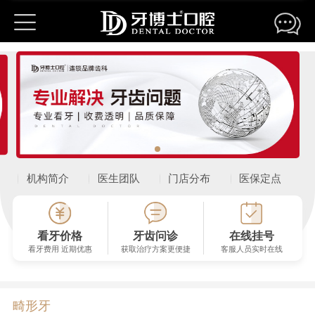
牙博士口腔连锁机构
苏州园区湖西机构
苏州园区湖东机构
苏州新区机构
苏州姑苏机构
苏州观前机构
苏州吴中机构
苏州相城机构
吴江松陵机构
吴江盛泽机构
昆山城区机构
昆山城北机构
昆山金鹰机构
机构简介
医生团队
门店分布
医保定点
昆山城西机构
常熟机构
常熟琴川机构
张家港机构
太仓机构
江阴机构
嘉兴南湖机构
嘉兴秀洲总院
温州银泰机构
看牙价格
牙齿问诊
在线挂号
看牙费用 近期优惠
获取治疗方案更便捷
客服人员实时在线
温州新城机构
温岭机构
温岭机构
南京机构
温州机构
上海浦东机构
上海杨浦机构
畸形牙