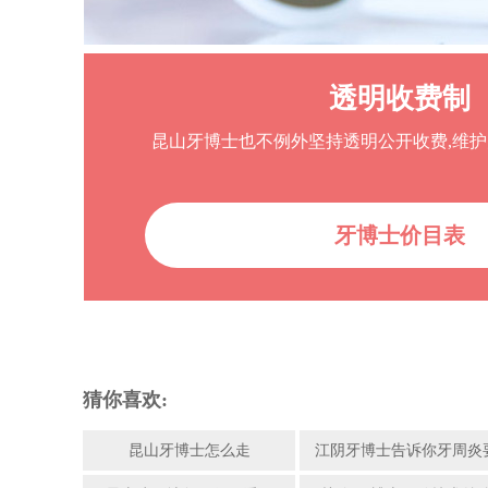
透明收费制
昆山牙博士也不例外坚持透明公开收费,维
牙博士价目表
猜你喜欢:
昆山牙博士怎么走
江阴牙博士告诉你牙周炎