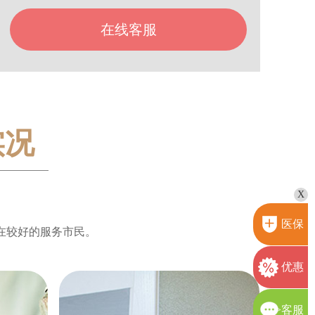
在线客服
实况
X
医保
在较好的服务市民。
优惠
>客服