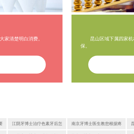
护大家清楚明白消费。
昆山区域下属四家机
保。
要
江阴牙博士治疗色素牙后怎
南京牙博士医生教您根据疼