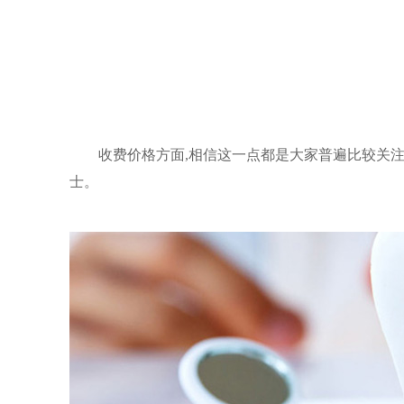
收费价格方面,相信这一点都是大家普遍比较关注
士。