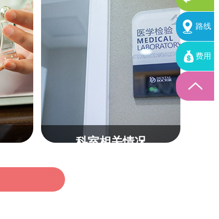
路线
费用
科室相关情况
的医
昆山牙博士下设七大科室,
昆山
包括种植、矫正、修复、、治
,技
疗、儿童等等,致力于为大家提
供可靠的口腔医疗服务。