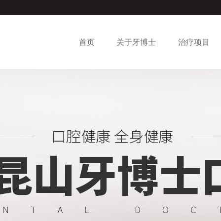
首页
关于牙博士
治疗项目