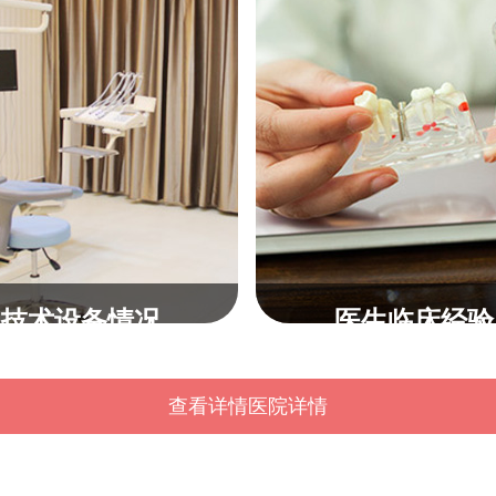
技术设备情况
医生临床经验
昆山牙博士口腔环境、技
牙博士一直比较注重
备建设,参照集团化的标
疗人才的吸引和培养,包括
查看详情医院详情
注重引进新技术新设备,确
牙博士,不断聘请可靠医生
疗水准和诊疗性。
术多样且经验丰富。