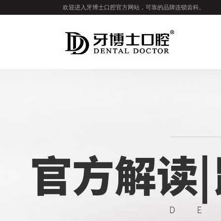
欢迎进入牙博士口腔官方网站，可靠的品牌连锁齿科。