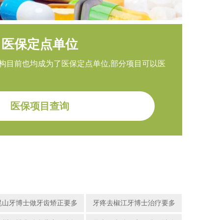
医保定点单位
构目前也均成为了医保定点单位,部分项目可以医
医保项目查询
昆山牙博士做牙齿矫正要多
牙疼去椒江牙博士治疗要多