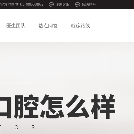
官方咨询电话：4000000932
详询客服
预约挂号
医生团队
热点问答
就诊路线