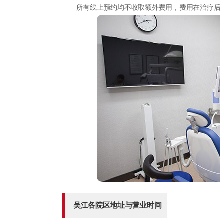
所有线上预约均不收取额外费用，费用在治疗后
吴江各院区地址与营业时间