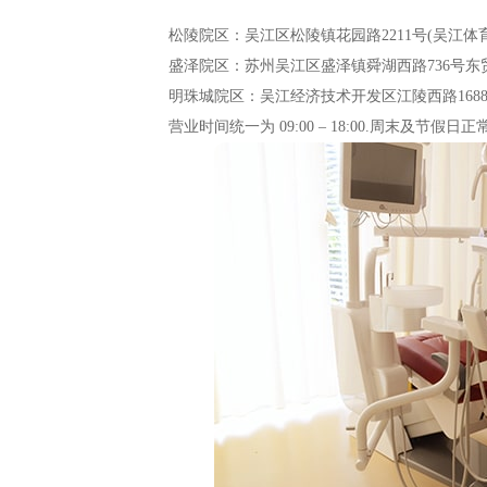
松陵院区：吴江区松陵镇花园路2211号(吴江体育
盛泽院区：苏州吴江区盛泽镇舜湖西路736号东贸
明珠城院区：吴江经济技术开发区江陵西路1688号3幢 2
营业时间统一为 09:00 – 18:00.周末及节