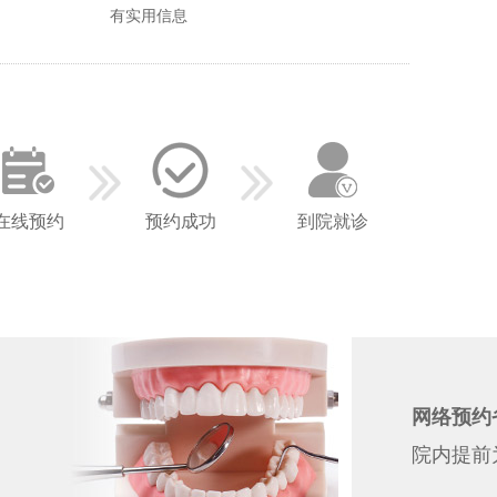
有实用信息
在线预约
预约成功
到院就诊
网络预约
院内提前