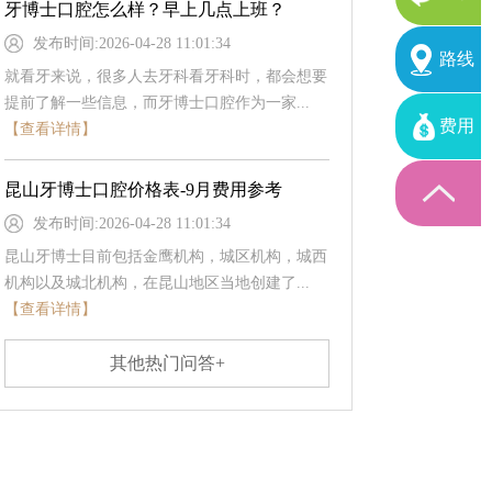
牙博士口腔怎么样？早上几点上班？
发布时间:2026-04-28 11:01:34
路线
就看牙来说，很多人去牙科看牙科时，都会想要
提前了解一些信息，而牙博士口腔作为一家...
费用
【查看详情】
昆山牙博士口腔价格表-9月费用参考
发布时间:2026-04-28 11:01:34
昆山牙博士目前包括金鹰机构，城区机构，城西
机构以及城北机构，在昆山地区当地创建了...
【查看详情】
其他热门问答+