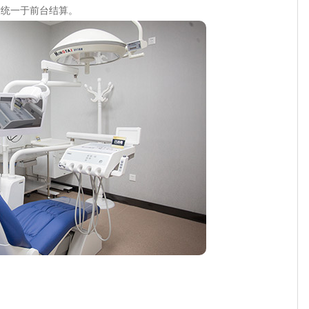
统一于前台结算。