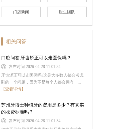
门店新闻
医生团队
相关问答
口腔问答|牙齿矫正可以走医保吗？
发布时间:2026-04-28 11:01:34
牙齿矫正可以走医保吗?这是大多数人都会考虑
到的一个问题，因为不是每个人都会拥有一...
【查看详情】
苏州牙博士种植牙的费用是多少？有真实
的收费标准吗？
发布时间:2026-04-28 11:01:34