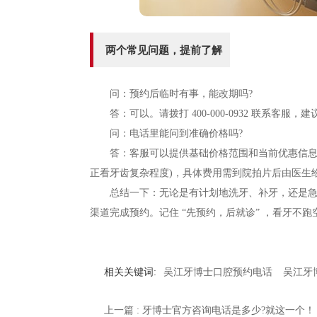
两个常见问题，提前了解
问：预约后临时有事，能改期吗?
答：可以。请拨打 400-000-0932 联系客服
问：电话里能问到准确价格吗?
答：客服可以提供基础价格范围和当前优惠信息。
正看牙齿复杂程度)，具体费用需到院拍片后由医生
总结一下：无论是有计划地洗牙、补牙，还是急需处理牙
渠道完成预约。记住 “先预约，后就诊” ，看牙不
相关关键词:
吴江牙博士口腔预约电话
吴江牙
上一篇 : 牙博士官方咨询电话是多少?就这一个！