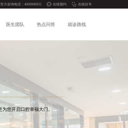
官方咨询电话：4000000932
在线预约
在线挂号
医生团队
热点问答
就诊路线
更为您开启口腔幸福大门。