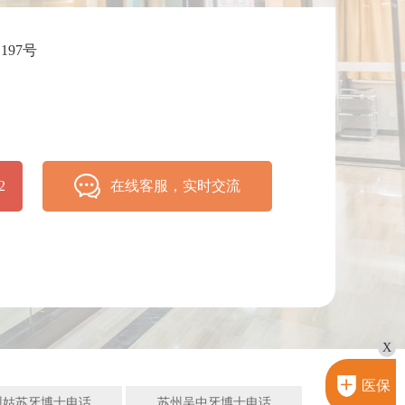
97号
2
在线客服，实时交流
X
医保
州姑苏牙博士电话
苏州吴中牙博士电话