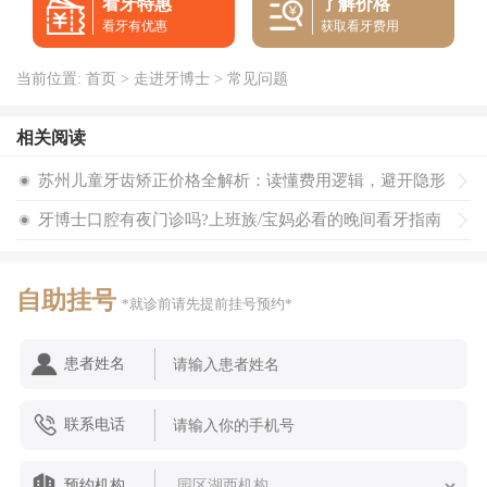
看牙特惠
了解价格
看牙有优惠
获取看牙费用
牙齿矫正好比装修选材，"硬装"方案直接决定预算基线。
目前苏州市场上主流的儿童矫正方式，按价格从低到高大致分
当前位置:
首页
>
走进牙博士
>
常见问题
五个层级：
相关阅读
传统金属托槽——矫正界的"基础款"，技术成熟、适应症
广，能解决大部分牙齿不齐、龅牙、地包天等问题。缺点在于
苏州儿童牙齿矫正价格全解析：读懂费用逻辑，避开隐形
美观度一般，孩子戴上后有明显"钢牙"既视感。在苏州，这是
消费陷阱！
牙博士口腔有夜门诊吗?上班族/宝妈必看的晚间看牙指南
预算有限家庭的主流选择。
金属自锁托槽——在传统基础上增加了自锁装置，摩擦力
减小，牙齿移动更顺畅，复诊间隔可延长至6-8周，舒适度提
自助挂号
*就诊前请先提前挂号预约*
升。价格比传统金属高一个台阶。
陶瓷半隐形托槽——托槽采用与牙齿颜色相近的陶瓷材
患者姓名
质，远看不太明显，兼顾美观与固定矫正的优势。价格居中。
联系电话
隐形矫正——通过一系列透明牙套分阶段移动牙齿，可自
行摘戴，美观度和清洁便利性突出。但要求孩子每天佩戴20-22
小时，对自律性要求较高。国产品牌与进口品牌之间也存在明
预约机构