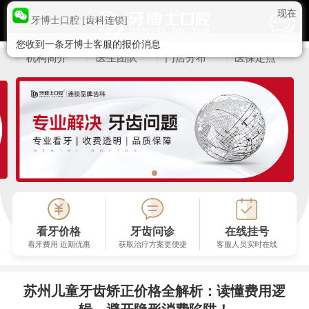
现在
牙博士口腔 [齿科连锁]
您收到一条牙博士客服的报价消息
机构简介
医生团队
门店分布
医保定点
看牙价格
牙齿问诊
在线挂号
看牙费用 近期优惠
获取治疗方案更便捷
客服人员实时在线
苏州儿童牙齿矫正价格全解析：读懂费用逻