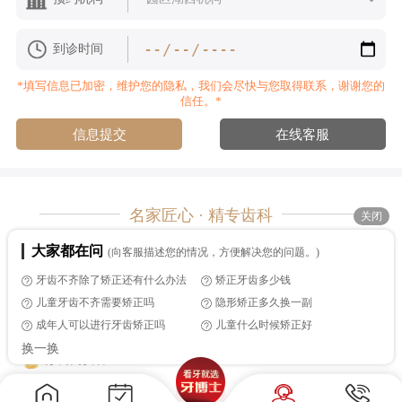
显价差。
到诊时间
儿童早期干预矫正——针对3-12岁儿童的口呼吸、吮指、
吐舌等不良习惯及早期颌骨发育问题，利用生长潜力进行干预
*填写信息已加密，维护您的隐私，我们会尽快与您取得联系，谢谢您的
引导。苏州越来越多家长选择在这个阶段带孩子做早期评估，
信任。*
这类方案与常规全口矫正的定价逻辑不同，通常按疗程计费。
信息提交
在线客服
不同方式的价格差异，本质在材料成本、技术难度和医生
时间投入。传统金属像"标准件"，隐形矫正则像"定制家具"，
造价自然不同。
名家匠心 · 精专齿科
关闭
牙博士口腔 您身边的口腔健康管家
大家都在问
(向客服描述您的情况，方便解决您的问题。)
Copyright © 2012-2026 牙博士口腔连锁机构
牙齿不齐除了矫正还有什么办法
矫正牙齿多少钱
官方电话：4000000932
商务合作：dqdq27（微信）
儿童牙齿不齐需要矫正吗
隐形矫正多久换一副
成年人可以进行牙齿矫正吗
儿童什么时候矫正好
苏ICP备19035691号-1
苏医广【2026】第01-22-3205-045号
换一换
苏公网安备 32050502000866