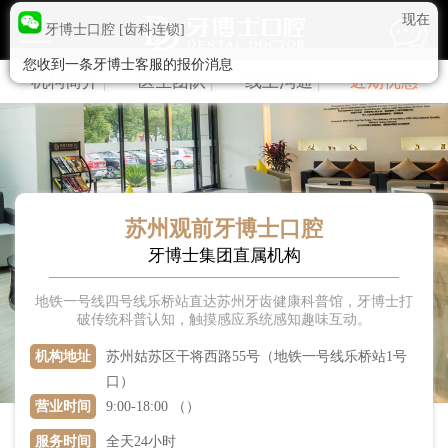
现在
牙博士口腔 [齿科连锁]
您收到一条牙博士客服的报价消息
牙博士口腔连锁机构
机构简介
|
医生团队
|
线上沟通
|
近期优惠
苏州园区湖西机构
苏州园区湖东机构
苏州新区机构
苏州姑苏机构
苏州观前机构
苏州吴中机构
苏州相城机构
吴江松陵机构
吴江盛泽机构
昆山城区机构
昆山城北机构
昆山金鹰机构
苏州观前牙博士口腔
牙博士集团直属机构
昆山城西机构
常熟机构
常熟琴川机构
张家港机构
太仓机构
江阴机构
地铁一号线四号线乐桥站直达苏州牙齿健康科普馆，牙博士打
破传统科普认知，触摸感应系统感知趣味互动。
嘉兴南湖机构
嘉兴秀洲总院
温州银泰机构
机构地址
苏州姑苏区干将西路55号（地铁一号线乐桥站1号
温州新城机构
温岭机构
温岭机构
口）
南京机构
温州机构
上海浦东机构
营业时间
9:00-18:00 （）
上海杨浦机构
服务时间
全天24小时