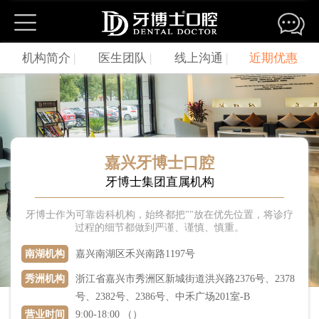
牙博士口腔连锁机构
机构简介
|
医生团队
|
线上沟通
|
近期优惠
苏州园区湖西机构
苏州园区湖东机构
苏州新区机构
苏州姑苏机构
苏州观前机构
苏州吴中机构
苏州相城机构
吴江松陵机构
吴江盛泽机构
昆山城区机构
昆山城北机构
昆山金鹰机构
嘉兴牙博士口腔
牙博士集团直属机构
昆山城西机构
常熟机构
常熟琴川机构
张家港机构
太仓机构
江阴机构
牙博士作为可靠齿科机构，始终都把""放在优先位置，将诊疗
过程的细节都做到严谨、谨慎、慎重。
嘉兴南湖机构
嘉兴秀洲总院
温州银泰机构
南湖机构
嘉兴南湖区禾兴南路1197号
温州新城机构
温岭机构
温岭机构
秀洲机构
浙江省嘉兴市秀洲区新城街道洪兴路2376号、2378
南京机构
温州机构
上海浦东机构
号、2382号、2386号、中禾广场201室-B
上海杨浦机构
营业时间
9:00-18:00 （）