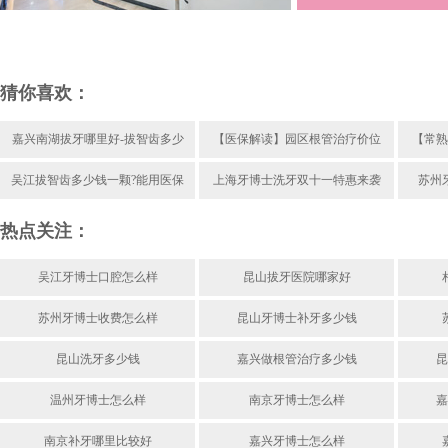
猜你喜欢：
嘉兴南湖拔牙哪里好-拔智齿多少
【医保解读】园区根管治疗价位
【常熟
钱
是多少
吴江拔智齿多少钱一颗?能用医保
上海牙博士洗牙双十一特惠来袭
苏州
吗
热点关注：
吴江牙博士口腔怎么样
昆山拔牙医院哪家好
苏州牙博士收费怎么样
昆山牙博士补牙多少钱
昆山洗牙多少钱
嘉兴做根管治疗多少钱
昆
温州牙博士怎么样
南京牙博士怎么样
嘉
南京补牙哪里比较好
嘉兴牙博士怎么样