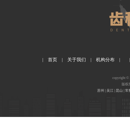
|
首页
|
关于我们
|
机构分布
|
copyright 
版权
苏州 | 吴江 | 昆山 | 常