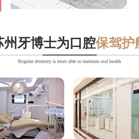
苏州牙博士为口腔
保驾护
Regular dentistry is more able to maintain oral health