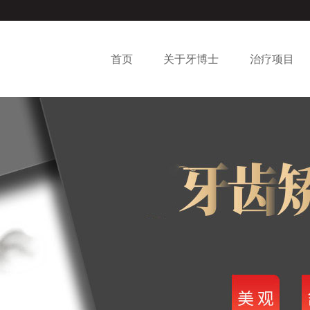
首页
关于牙博士
治疗项目