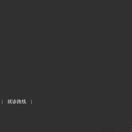
|
就诊路线
|