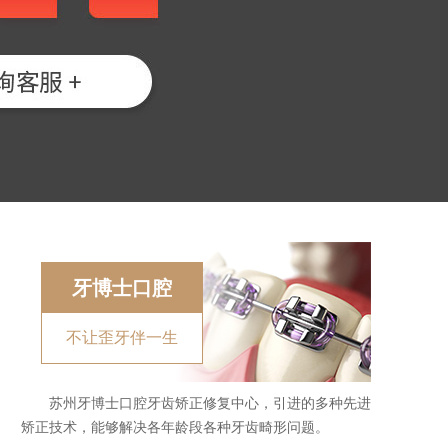
牙博士口腔
不让歪牙伴一生
苏州牙博士口腔牙齿矫正修复中心，引进的多种先进
矫正技术，能够解决各年龄段各种牙齿畸形问题。