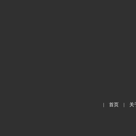
|
首页
|
关