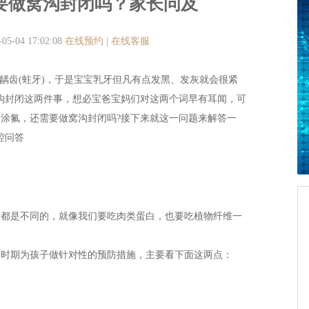
要做窝沟封闭吗？家长问及
-04 17:02:08
在线预约
|
在线客服
(蛀牙)，于是宝宝乳牙但凡有点发黑、发灰就会很紧
沟封闭这两件事，想必宝爸宝妈们对这两个词早有耳闻，可
涂氟，还需要做窝沟封闭吗?接下来就这一问题来解答一
腔问答
都是不同的，就像我们要吃肉类蛋白，也要吃植物纤维一
时期为孩子做针对性的预防措施，主要看下面这两点：