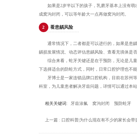
如果是2岁半以下的孩子，乳磨牙基本上没有萌出
成窝沟封闭，可以等年龄大一点再做窝沟封闭
2
看患龋风险
通常情况下，二者都是可以进行的，如果是患龋
龋损发展情况、动态评估患龋风险、查看充填体是
综合来看，蛀牙关键还是在于预防，无论是儿童
下选择适合的防蛀方式，同时，日常口腔护理也不
牙博士是一家连锁品牌口腔机构，目前在苏州等
科室，为儿童患者解决牙齿问题，详情可以通过本
相关关键词:
牙齿涂氟
窝沟封闭
预防蛀牙
上一篇 : 口腔科普|为什么现在有不少的家长会