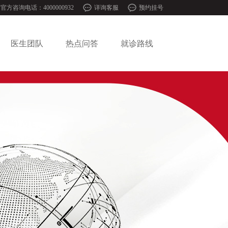
官方咨询电话：4000000932
详询客服
预约挂号
医生团队
热点问答
就诊路线