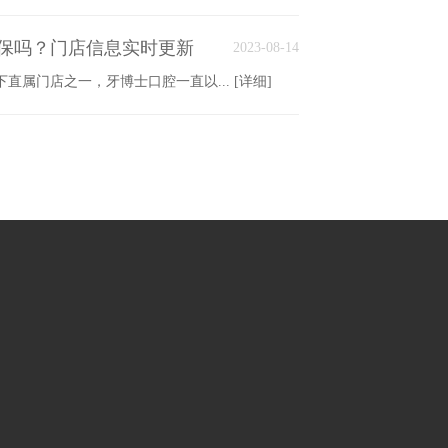
保吗？门店信息实时更新
2023-08-14
直属门店之一，牙博士口腔一直以...
[详细]